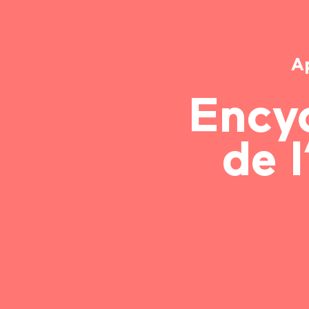
A
Ency
de l