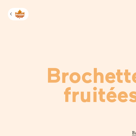
Manage m
Brochett
fruitées
B