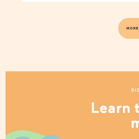
MORE
DI
Learn t