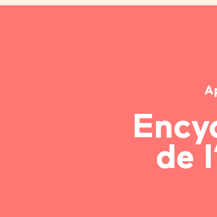
A
Ency
de l