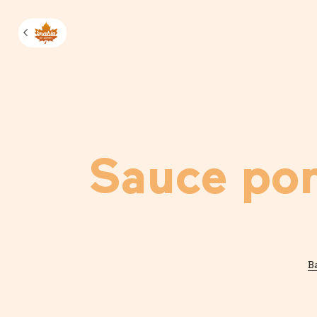
Manage m
Sauce pon
B