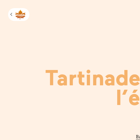
Manage m
Tartinade
l’
B