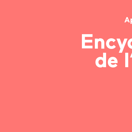
A
Ency
de l