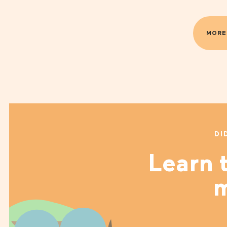
MORE
DI
Learn t